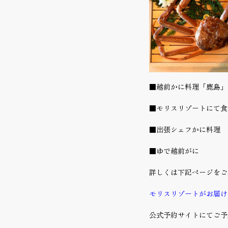
■越前かに料理「鹿島」
■モリスリゾートにて食
■出張シェフかに料理
■ゆで越前がに
詳しくは下記ページをご
モリスリゾートがお届けする越前
公式予約サイトにてご予