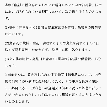
当宿泊施設に置き忘れられていた場合において当宿泊施設、法令
において認められている範囲において、次の通り扱うものとしま
す。
(1)現金：発見を含め7日間当宿泊施設で保管後、最寄りの警察署
に届けます。
(2)食品及び飲料・生花・腐敗するものや臭気を発するもの：価
格や消費期間等にかかわらず、発見日に即日処分します。
(3)その他の物件：発見日を含め7日間当宿泊施設で保管後、処分
します。
2.当ホテルは、置き忘れられた手荷物又は携帯品について、内容
物の性質に従い適切な処理を行うため、その中身を任意に確認
し、必要に応じ、所有者への返還又は前項に従った処理を行うこ
とができるものとし、宿泊客がこれに異議を述べることはできな
いものとします。