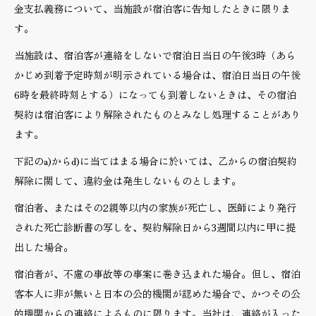
金支払義務について、当施設が宿泊客に告知したときに限りま
す。
当施設は、宿泊客が連絡をしないで宿泊日当日の午後3時（あら
かじめ到着予定時刻が明示されている場合は、宿泊日当日の午後
6時を最終時刻とする）になっても到着しないときは、その宿泊
契約は宿泊客により解除されたものとみなし処理することがあり
ます。
下記のa)からd)に当てはまる場合に於いては、乙からの宿泊契約
解除に関して、違約金は発生しないものとします。
宿泊者、またはその2親等以内の家族が死亡し、医師により発行
された死亡診断書の写しを、契約解除日から3週間以内に甲に提
出した場合。
宿泊者が、不慮の事故等の事案に巻き込まれた場合。但し、宿泊
客本人に非が無いと日本の公的機関が認めた場合で、かつその公
的機関からの連絡によるものに限ります。当社は、連絡が入った