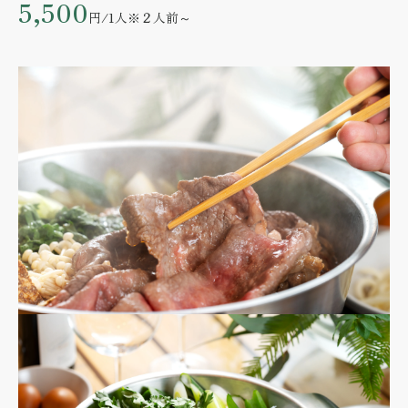
5,500
円/1人
※２人前～