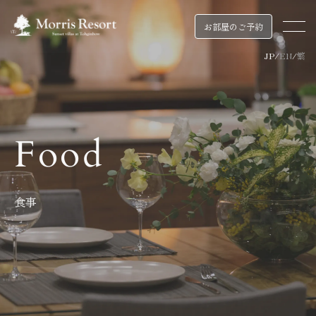
お部屋のご予約
JP
/
EN
/
繁
Food
食事