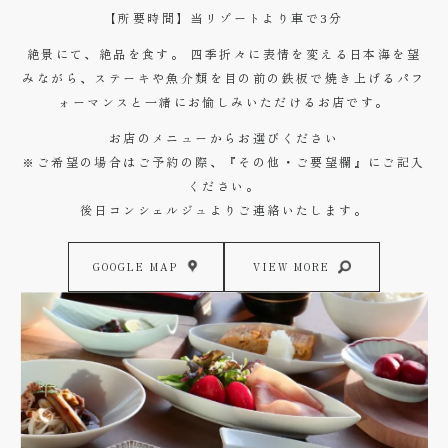
【所要時間】当リゾートより車で3分
絶景にて、絶品を食す。 四季折々に表情を変える日本海を望
みながら、ステーキや魚介類を目の前の鉄板で焼き上げるパフ
ォーマンスと一緒にお愉しみいただけるお店です。
お店のメニューからお選びください
※ご希望の場合はご予約の際、『その他・ご要望欄』にご記入
ください。
後日コンシェルジュよりご連絡いたします。
GOOGLE MAP
VIEW MORE