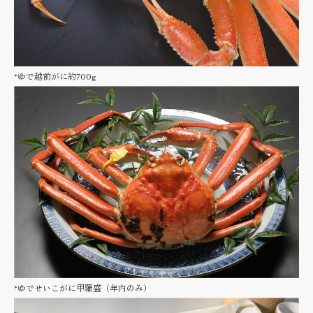
*ゆで越前がに約700g
*ゆでせいこがに甲羅盛（年内のみ）